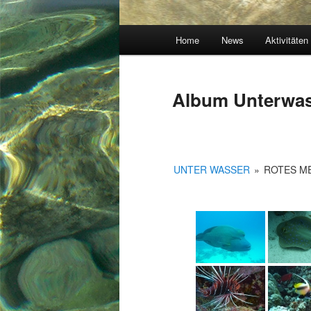
Hauptmenü
Home
News
Aktivitäten
Album Unterwa
UNTER WASSER
»
ROTES M