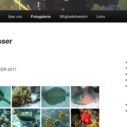
über uns
Fotogalerie
Mitgliederbereich
Links
sser
EER 2011