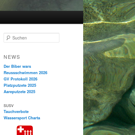
S
u
c
h
NEWS
e
n
Der Biber wars
Reussschwimmen 2026
GV Protokoll 2026
Platzputzete 2025
Aareputzete 2025
SUSV
Tauchverbote
Wassersport Charta