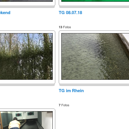
ekend
TG 08.07.18
Fotos
13
TG im Rhein
Fotos
7