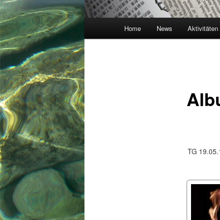
Hauptmenü
Home
News
Aktivitäten
Alb
TG 19.05.