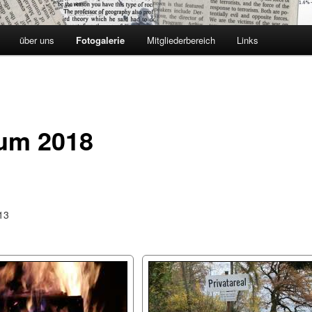
über uns
Fotogalerie
Mitgliederbereich
Links
um 2018
13