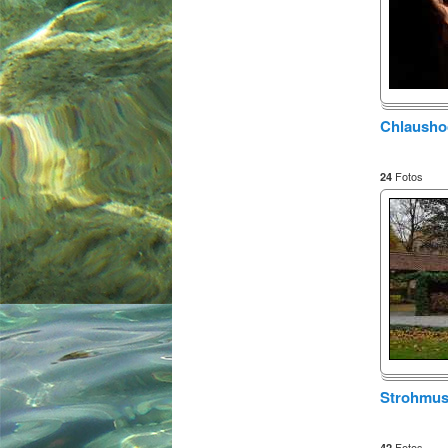
Chlausho
Fotos
24
Strohmu
Fotos
42