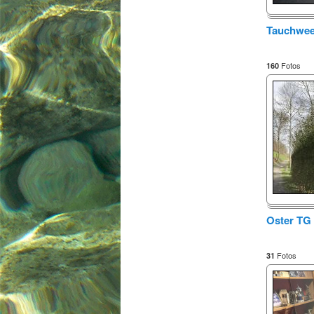
Tauchwe
Fotos
160
Oster TG
Fotos
31