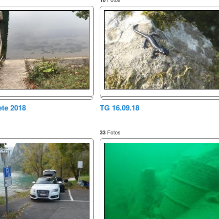
te 2018
TG 16.09.18
Fotos
33