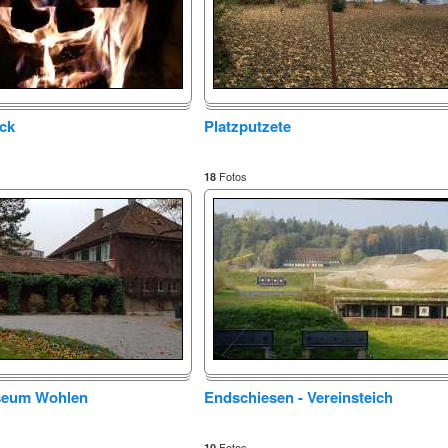
ck
Platzputzete
Fotos
18
seum Wohlen
Endschiesen - Vereinsteich
Fotos
10