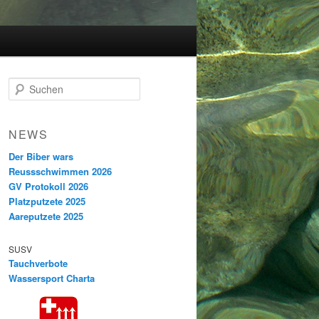
S
u
c
h
NEWS
e
n
Der Biber wars
Reussschwimmen 2026
GV Protokoll 2026
Platzputzete 2025
Aareputzete 2025
SUSV
Tauchverbote
Wassersport Charta